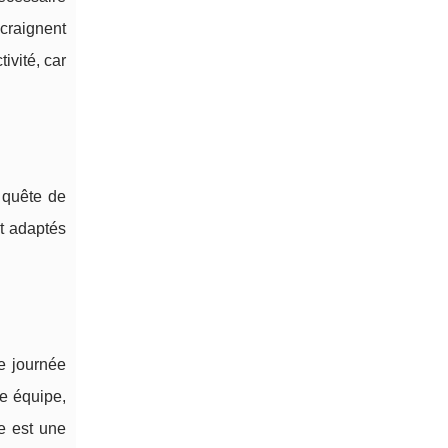
 craignent
ivité, car
n quête de
nt adaptés
e journée
re équipe,
e est une