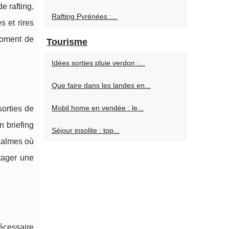
e rafting.
Rafting Pyrénées :...
s et rires
 moment de
Tourisme
Idées sorties pluie verdon :...
Que faire dans les landes en...
Mobil home en vendée : le...
sorties de
 briefing
Séjour insolite : top...
 calmes où
rtager une
nécessaire