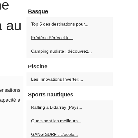
ne
Basque
a au
Top 5 des destinations pour...
Frédéric Pérès et le...
Camping nudiste : découvrez...
Piscine
Les Innovations Inverter:...
sensations
Sports nautiques
capacité à
Rafting à Bidarray (Pays...
Quels sont les meilleurs...
GANG SURF : L'école...